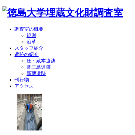
調査室の概要
規則
沿革
スタッフ紹介
遺跡の紹介
庄・蔵本遺跡
常三島遺跡
新蔵遺跡
刊行物
アクセス