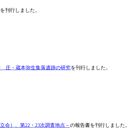
を刊行しました。
。
告書 庄・蔵本弥生集落遺跡の研究
を刊行しました。
立会）、第22・23次調査地点－
の報告書を刊行しました。