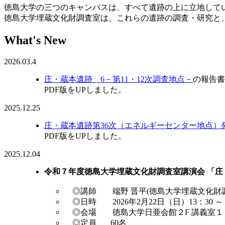
徳島大学の三つのキャンパスは、すべて遺跡の上に立地して
徳島大学埋蔵文化財調査室は、これらの遺跡の調査・研究と
What's New
2026.03.4
庄・蔵本遺跡 6－第11・12次調査地点－
の報告書
PDF版をUPしました。
2025.12.25
庄・蔵本遺跡第36次（エネルギーセンター地点）
PDF版をUPしました。
2025.12.04
令和７年度徳島大学埋蔵文化財調査室講演会 「
◎講師 端野 晋平(徳島大学埋蔵文化財調
◎日時 2026年2月22日（日）13：30 ～ 1
◎会場 徳島大学日亜会館２F 講義室１
◎定員 60名