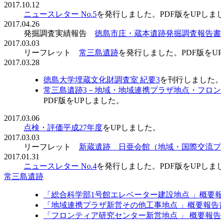
2017.10.12
ニュースレター No.5
を発行しました。PDF版をUPしま
2017.04.26
発掘調査実績報告
徳島市庄・蔵本遺跡発掘調査報告書 
2017.03.03
リーフレット
常三島遺跡
を発行しました。PDF版をU
2017.03.28
徳島大学埋蔵文化財調査室 紀要3
を刊行しました
常三島遺跡3－地域・地域連携プラザ地点・フロ
PDF版をUPしました。
2017.03.06
点検・評価平成27年度
をUPしました。
2017.03.03
リーフレット
新蔵遺跡 日亜会館（地域・国際交流プ
2017.01.31
ニュースレター No.4
を発行しました。PDF版をUPしま
常三島遺跡
「総合科学部1号館エレベーター建設地点 」概要
「地域連携プラザ新営その他工事地点 」概要報告
「フロンティア研究センター新営地点 」 概要報