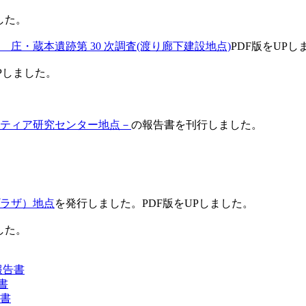
した。
庄・蔵本遺跡第 30 次調査(渡り廊下建設地点)
PDF版をUPし
Pしました。
。
ンティア研究センター地点－
の報告書を刊行しました。
ラザ）地点
を発行しました。PDF版をUPしました。
した。
報告書
書
告書