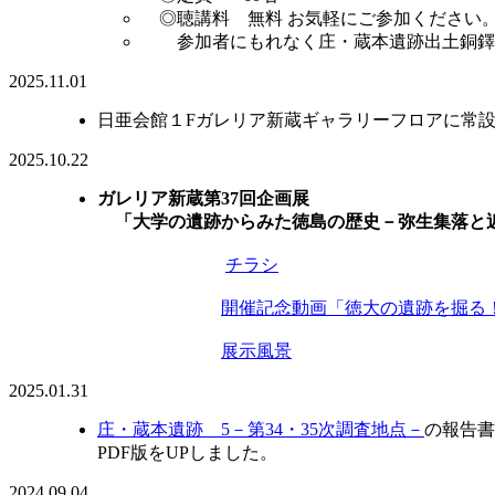
◎聴講料 無料 お気軽にご参加ください
参加者にもれなく庄・蔵本遺跡出土銅鐸片
2025.11.01
日亜会館１Fガレリア新蔵ギャラリーフ
2025.10.22
ガレリア新蔵第37回企画展
「大学の遺跡からみた徳島の歴史－弥生集落と近
チラシ
開催記念動画「徳大の遺跡を掘る
展示風景
2025.01.31
庄・蔵本遺跡 5－第34・35次調査地点－
の報告書
PDF版をUPしました。
2024.09.04